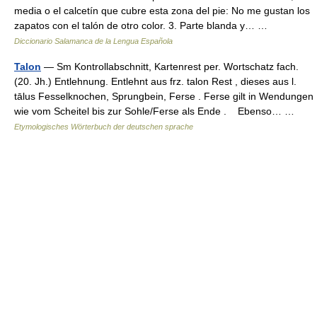
media o el calcetín que cubre esta zona del pie: No me gustan los
zapatos con el talón de otro color. 3. Parte blanda y… …
Diccionario Salamanca de la Lengua Española
Talon
— Sm Kontrollabschnitt, Kartenrest per. Wortschatz fach.
(20. Jh.) Entlehnung. Entlehnt aus frz. talon Rest , dieses aus l.
tālus Fesselknochen, Sprungbein, Ferse . Ferse gilt in Wendungen
wie vom Scheitel bis zur Sohle/Ferse als Ende . Ebenso… …
Etymologisches Wörterbuch der deutschen sprache