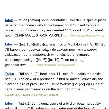
talon
— tal‧on [ˈtælən] noun [countable] FINANCE a special piece
of paper that comes with some bearer bond S, used to obtain
more coupon S when they are needed * * * talon UK US /ˈtælən/
noun [C] FINANCE, STOCK MARKET …
Financial and business terms
talon
— {{/stl 13}}{{stl 8}}rz. mnż I, D. u, Mc. talonnie {{/stl 8}}{{stl
7}} kupon, bon upoważniający do zakupu pewnych towarów,
zwłaszcza trudno dostępnych w handlu, lub otrzymania
określonych usług : {{/stl 7}}{{stl 10}}Talon na sprzęt
gospodarstwa… …
Langenscheidt Polski wyjaśnień
Talon
— Tal on, n. [F., heel, spur, LL. talo, fr. L. talus the ankle,
heel.] 1. The claw of a predaceous bird or animal, especially the
claw of a bird of prey. Bacon. [1913 Webster] 2. (Zo[ o]l.) One of
certain small prominences on the hind part of the… …
The
Collaborative International Dictionary of English
talon
— (n.) c.1400, talounz claws of a bird or beast, probably
originally from O.Fr. talon heel or hinder part of the foot of a beast,