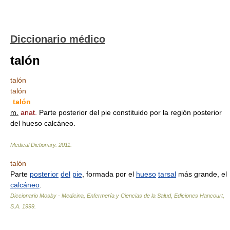
Diccionario médico
talón
talón
talón
talón
m.
anat.
Parte posterior del pie constituido por la región posterior
del hueso calcáneo.
Medical Dictionary.
2011
.
talón
Parte
posterior
del
pie
, formada por el
hueso
tarsal
más grande, el
calcáneo
.
Diccionario Mosby - Medicina, Enfermería y Ciencias de la Salud, Ediciones Hancourt,
S.A
.
1999
.