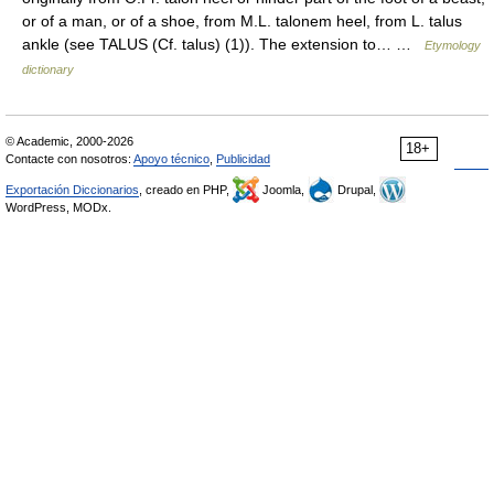
or of a man, or of a shoe, from M.L. talonem heel, from L. talus
ankle (see TALUS (Cf. talus) (1)). The extension to… …
Etymology
dictionary
© Academic, 2000-2026
18+
Contacte con nosotros:
Apoyo técnico
,
Publicidad
Exportación Diccionarios
, creado en PHP,
Joomla,
Drupal,
WordPress, MODx.