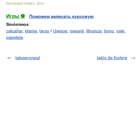
Diccionario médico
.
2013
.
Игры ⚽
Поможем написать курсовую
Sinónimos
:
calcañar
,
planta
,
tarso
/
cheque
,
pagaré
,
libranza
,
bono
,
vale
,
papeleta
taloperoneal
talón de footing