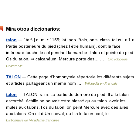
Mira otros diccionarios:
talon
— [ talɔ̃ ] n. m. • 1155; lat. pop. °talo, onis, class. talus I ♦ 1 ♦
Partie postérieure du pied (chez l être humain), dont la face
inférieure touche le sol pendant la marche. Talon et pointe du pied.
Os du talon. ⇒ calcanéum. Mercure porte des… …
Encyclopédie
Universelle
TALON
— Cette page d’homonymie répertorie les différents sujets
et articles partageant un même nom …
Wikipédia en Français
talon
— TALON. s. m. La partie de derriere du pied. Il a le talon
escorché. Achille ne pouvoit estre blessé qu au talon. avoir les
mules aux talons. l os du talon. on peint Mercure avec des ailes
aux talons. On dit d Un cheval, qu Il a le talon haut, le… …
Dictionnaire de l'Académie française