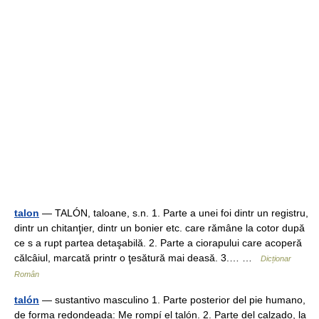
talon
— TALÓN, taloane, s.n. 1. Parte a unei foi dintr un registru,
dintr un chitanţier, dintr un bonier etc. care rămâne la cotor după
ce s a rupt partea detaşabilă. 2. Parte a ciorapului care acoperă
călcâiul, marcată printr o ţesătură mai deasă. 3.… …
Dicționar
Român
talón
— sustantivo masculino 1. Parte posterior del pie humano,
de forma redondeada: Me rompí el talón. 2. Parte del calzado, la